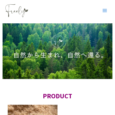
内
Main
容
Men
を
ス
キ
ッ
プ
PRODUCT