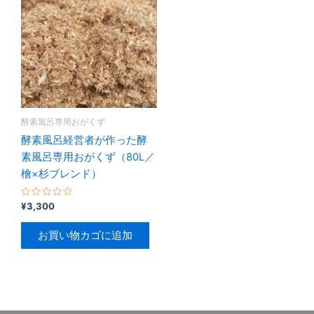
酵素風呂専用おがくず
酵素風呂経営者が作った酵
素風呂専用おがくず（80L／
檜×杉ブレンド）
5
¥
3,300
段
階
中
お買い物カゴに追加
0
の
評
価