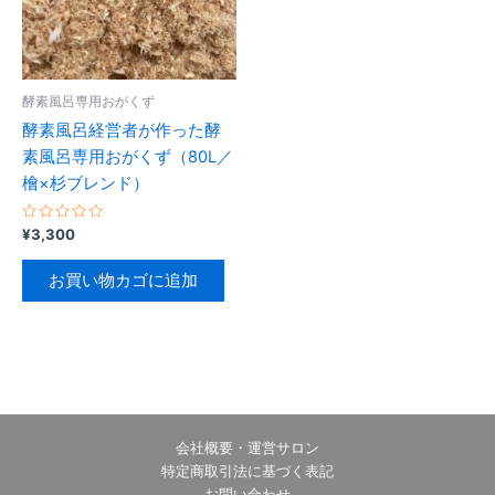
酵素風呂専用おがくず
酵素風呂経営者が作った酵
素風呂専用おがくず（80L／
檜×杉ブレンド）
5
¥
3,300
段
階
中
お買い物カゴに追加
0
の
評
価
会社概要・運営サロン
特定商取引法に基づく表記
お問い合わせ