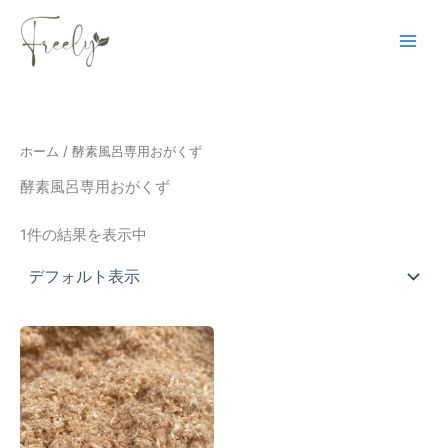
内
Main
容
Men
を
ス
キ
ッ
ホーム
/ 酵素風呂専用おがくず
プ
酵素風呂専用おがくず
1件の結果を表示中